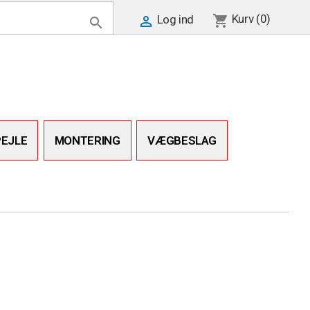
Kurv
(0)
shopping_cart
Log ind


PEJLE
MONTERING
VÆGBESLAG