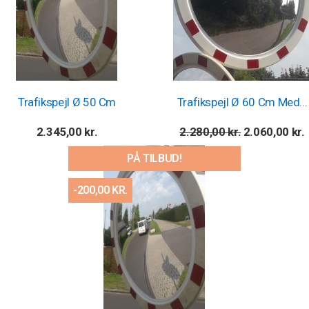
Trafikspejl Ø 50 Cm
Trafikspejl Ø 60 Cm Med...
Pris
Normalpris
Pris
2.345,00 kr.
2.280,00 kr.
2.060,00 kr.
PÅ TILBUD!
-200,00 KR.