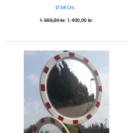
Ø 58 Cm...
Normalpris
Pris
1.550,00 kr.
1.400,00 kr.