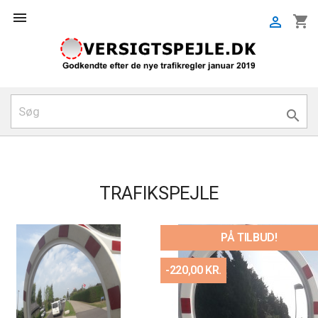

shopping_cart


TRAFIKSPEJLE
PÅ TILBUD!
-220,00 KR.