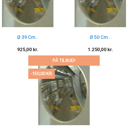
Ø 39 Cm...
Ø 50 Cm...
Pris
Pris
925,00 kr.
1.250,00 kr.
PÅ TILBUD!
-150,00 KR.